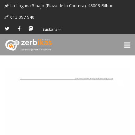
La Laguna 5 bajo (Plaza de la Cantera). 48003 Bilbao
613 097 940
Euskara