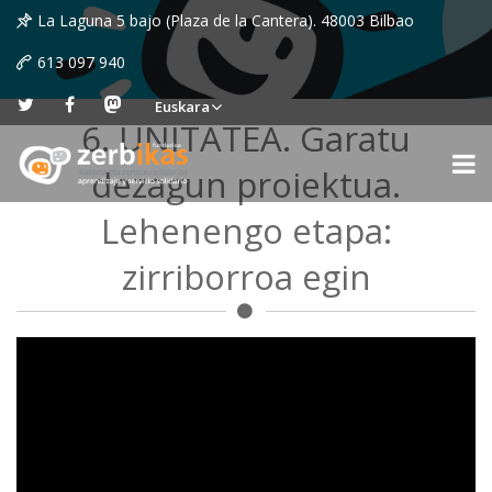
La Laguna 5 bajo (Plaza de la Cantera). 48003 Bilbao
613 097 940
Euskara
6. UNITATEA. Garatu
dezagun proiektua.
Lehenengo etapa:
zirriborroa egin