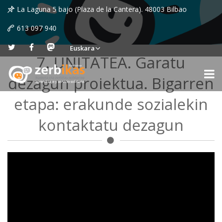
La Laguna 5 bajo (Plaza de la Cantera). 48003 Bilbao
613 097 940
Euskara
7. UNITATEA. Garatu
dezagun proiektua. Bigarren
etapa: erakunde sozialekin
kontaktatu dezagun