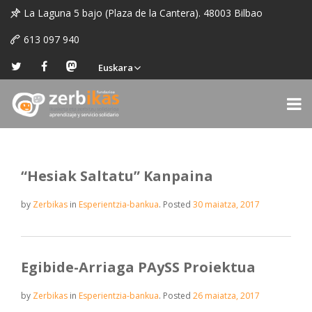
La Laguna 5 bajo (Plaza de la Cantera). 48003 Bilbao
613 097 940
Euskara
“Hesiak Saltatu” Kanpaina
by
Zerbikas
in
Esperientzia-bankua
.
Posted
30 maiatza, 2017
Egibide-Arriaga PAySS Proiektua
by
Zerbikas
in
Esperientzia-bankua
.
Posted
26 maiatza, 2017