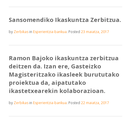
Sansomendiko Ikaskuntza Zerbitzua.
by
Zerbikas
in
Esperientzia-bankua
.
Posted
23 maiatza, 2017
Ramon Bajoko ikaskuntza zerbitzua
deitzen da. Izan ere, Gasteizko
Magisteritzako ikasleek burututako
proiektua da, aipatutako
ikastetxearekin kolaborazioan.
by
Zerbikas
in
Esperientzia-bankua
.
Posted
22 maiatza, 2017