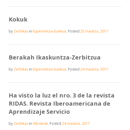
Kokuk
by
Zerbikas
in
Esperientzia-bankua
.
Posted
25 maiatza, 2017
Berakah Ikaskuntza-Zerbitzua
by
Zerbikas
in
Esperientzia-bankua
.
Posted
24 maiatza, 2017
Ha visto la luz el nro. 3 de la revista
RIDAS. Revista Iberoamericana de
Aprendizaje Servicio
by
Zerbikas
in
Albisteak
.
Posted
24 maiatza, 2017