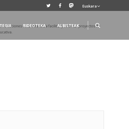
Euskara
TEGIA
BIDEOTEKA
ALBISTEAK
ia de acciones encaminadas a facilitar y reforzar proyectos de
ucativa.