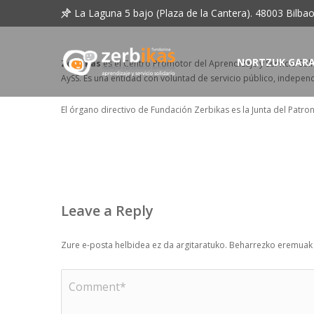
La Laguna 5 bajo (Plaza de la Cantera). 48003 Bilba
NORTZUK GAR
Zerbikas
es el Centro Promotor del Aprendizaje y Servicio Soli
AySS. Es una entidad con voluntad de servicio público, independ
El órgano directivo de Fundación Zerbikas es la Junta del Patro
Leave a Reply
Zure e-posta helbidea ez da argitaratuko.
Beharrezko eremua