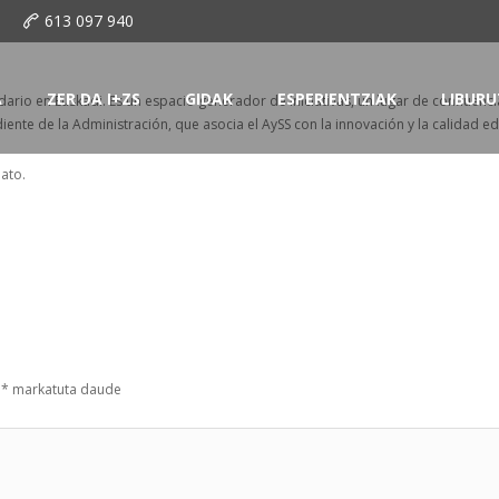
o
613 097 940
A
ZER DA I+ZS
GIDAK
ESPERIENTZIAK
LIBURU
dario en Euskadi. Es un espacio generador de iniciativas, un lugar de confluenc
iente de la Administración, que asocia el AySS con la innovación y la calidad ed
nato.
k
*
markatuta daude