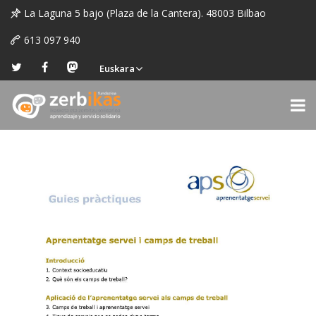
La Laguna 5 bajo (Plaza de la Cantera). 48003 Bilbao
613 097 940
Euskara