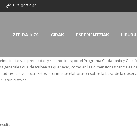
o
613 097 940
A
ZER DA I+ZS
GIDAK
ESPERIENTZIAK
LIBURU
einta iniciativas premiadas y reconocidas por el Programa Ciudadanía y Gestió
ctos generales que describen su quehacer, como en las dimensiones centrales de
ad civil a nivel local. Estos informes se elaboraron sobre la base de la observ
 las iniciativas.
results