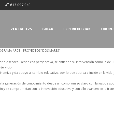
o
613 097 940
A
ZER DA I+ZS
GIDAK
ESPERIENTZIAK
LIBURU
ROGRAMA ARCE – PROYECTOS “DOS MARES”
sor o Asesora. Desde esa perspectiva, se entiende su intervención como la de 
Servicio.
amiza y da apoyo al cambio educativo, por lo que abarca e incide en la vida ge
a la generación de conocimiento desde un compromiso claro con la justicia soci
ción y se comprometan con la innovación educativa y con ello avancen en la tran