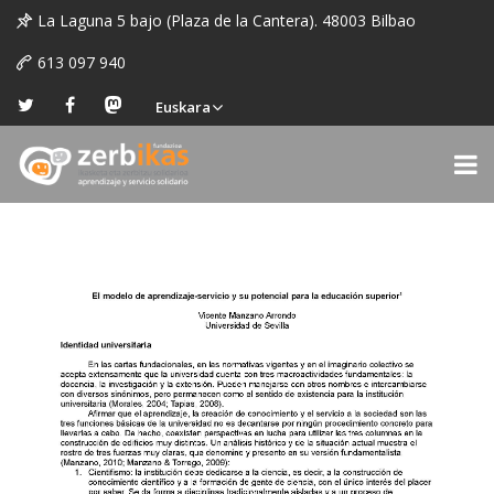
La Laguna 5 bajo (Plaza de la Cantera). 48003 Bilbao
613 097 940
Euskara