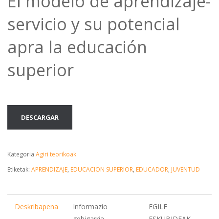
El modelo de aprendizaje-
servicio y su potencial
apra la educación
superior
DESCARGAR
Kategoria
Agiri teorikoak
Etiketak:
APRENDIZAJE
,
EDUCACION SUPERIOR
,
EDUCADOR
,
JUVENTUD
Deskribapena
Informazio
EGILE
gehigarria
ESKUBIDEAK