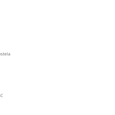
stela
SC