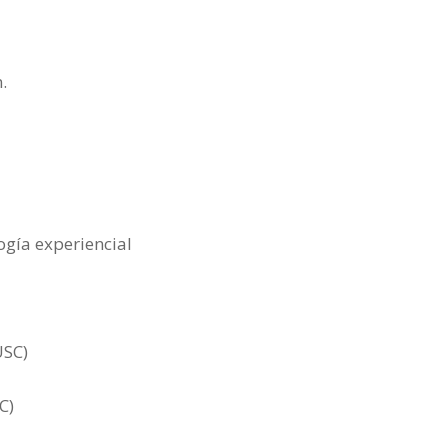
.
gía experiencial
USC)
C)