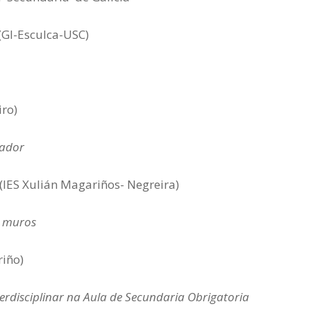
(GI-Esculca-USC)
iro)
nador
(IES Xulián Magariños- Negreira)
o muros
riño)
terdisciplinar na Aula de Secundaria Obrigatoria