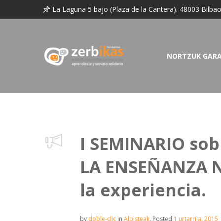
La Laguna 5 bajo (Plaza de la Cantera). 48003 Bilba
NORTZUK GAR
I SEMINARIO sob
LA ENSEÑANZA NO
la experiencia.
by
doble-clic
in
Albisteak
.
Posted
1 urtarrila, 2015