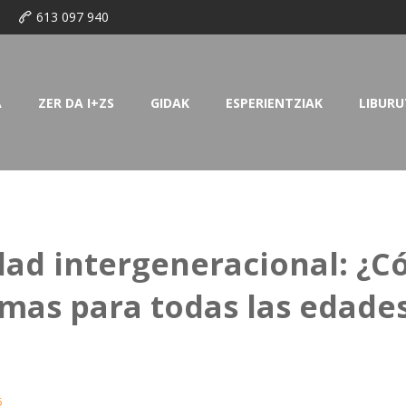
o
613 097 940
A
ZER DA I+ZS
GIDAK
ESPERIENTZIAK
LIBURU
dad intergeneracional: ¿
mas para todas las edade
5