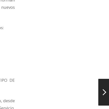
 nuevos
s:
IPO DE
o, desde
ervicio.