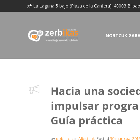
La Laguna 5 bajo (Plaza de la Cantera). 48003 Bilba
NORTZUK GAR
Hacia una socie
impulsar progra
Guía práctica
by
doble-clic
in
Albisteak
.
Posted
30 martxoa, 201