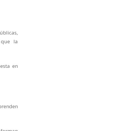
úblicas,
 que la
esta en
mprenden
a forman