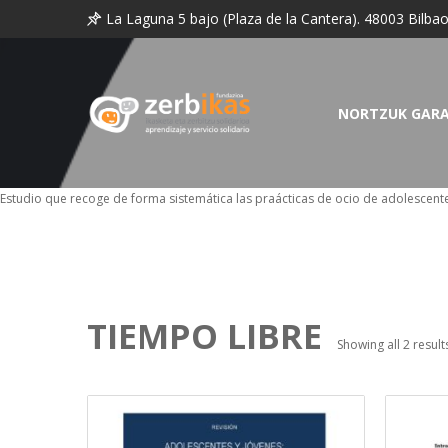
La Laguna 5 bajo (Plaza de la Cantera). 48003 Bilba
NORTZUK GAR
Estudio que recoge de forma sistemática las praácticas de ocio de adolescente
TIEMPO LIBRE
Showing all 2 result