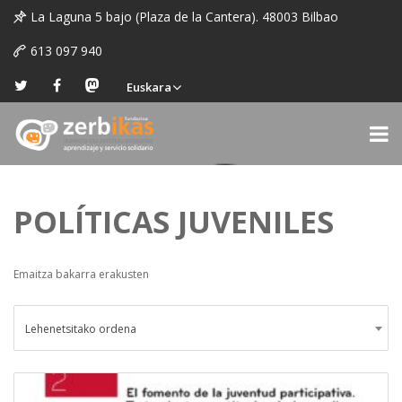
La Laguna 5 bajo (Plaza de la Cantera). 48003 Bilbao
613 097 940
Euskara
POLÍTICAS JUVENILES
Emaitza bakarra erakusten
Lehenetsitako ordena