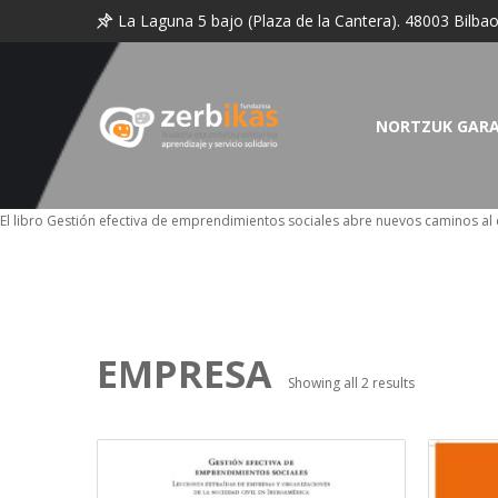
La Laguna 5 bajo (Plaza de la Cantera). 48003 Bilba
NORTZUK GAR
El libro Gestión efectiva de emprendimientos sociales abre nuevos caminos al 
EMPRESA
Showing all 2 results