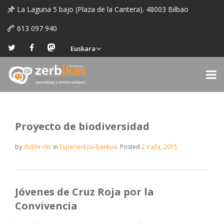
La Laguna 5 bajo (Plaza de la Cantera). 48003 Bilbao
613 097 940
Euskara
Proyecto de biodiversidad
by
doble-clic
in
Esperientzia-bankua
.
Posted
2 iraila, 2015
Jóvenes de Cruz Roja por la
Convivencia