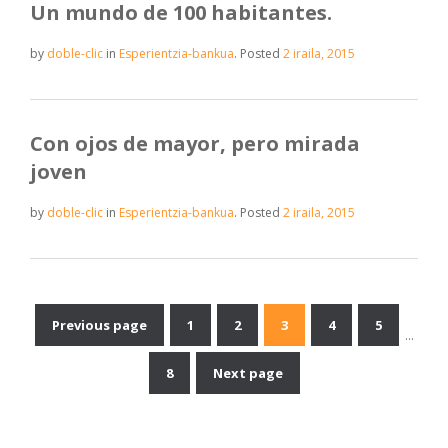
Un mundo de 100 habitantes.
by
doble-clic
in
Esperientzia-bankua
.
Posted
2 iraila, 2015
Con ojos de mayor, pero mirada
joven
by
doble-clic
in
Esperientzia-bankua
.
Posted
2 iraila, 2015
Previous page
1
2
3
4
5
…
Sarreren
8
Next page
nabigazioa