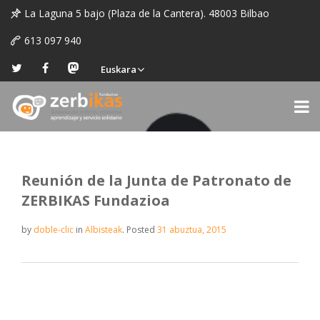
La Laguna 5 bajo (Plaza de la Cantera). 48003 Bilbao
613 097 940
Euskara
Reunión de la Junta de Patronato de
ZERBIKAS Fundazioa
by
doble-clic
in
Albisteak
.
Posted
31 abuztua, 2015