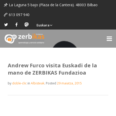
La Laguna 5 bajo (Plaza de la Cantera). 48003 Bilbao
613 097 940
Euskara
Andrew Furco visita Euskadi de la
mano de ZERBIKAS Fundazioa
by
doble-clic
in
Albisteak
.
Posted
29 maiatza, 2015